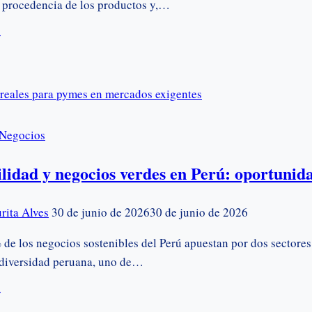
la procedencia de los productos y,…
ué
tificado
gen
Negocios
ú?
ilidad y negocios verdes en Perú: oportunid
rita Alves
30 de junio de 2026
30 de junio de 2026
de los negocios sostenibles del Perú apuestan por dos sectores
odiversidad peruana, uno de…
tenibilidad