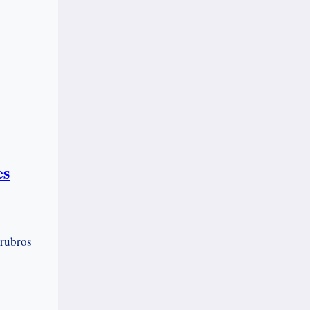
es
 rubros