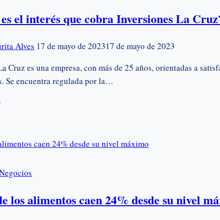
stamo
es el interés que cobra Inversiones La Cruz
grama
rita Alves
17 de mayo de 2023
17 de mayo de 2023
ulso
ú?
La Cruz es una empresa, con más de 25 años, orientadas a satisf
s. Se encuentra regulada por la…
ánto
erés
ra
Negocios
ersiones
de los alimentos caen 24% desde su nivel m
z?