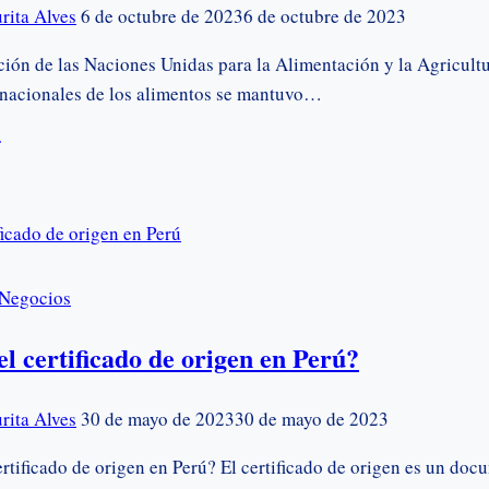
rita Alves
6 de octubre de 2023
6 de octubre de 2023
ión de las Naciones Unidas para la Alimentación y la Agricultu
rnacionales de los alimentos se mantuvo…
cios
mentos
n
%
Negocios
de
el certificado de origen en Perú?
el
ximo
rita Alves
30 de mayo de 2023
30 de mayo de 2023
ertificado de origen en Perú? El certificado de origen es un do