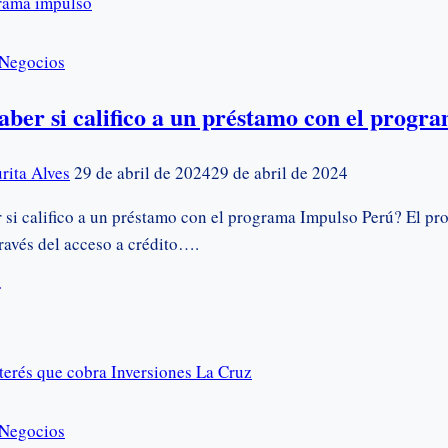
Negocios
ber si califico a un préstamo con el progr
rita Alves
29 de abril de 2024
29 de abril de 2024
si califico a un préstamo con el programa Impulso Perú? El pr
ravés del acceso a crédito….
ómo
er
fico
Negocios